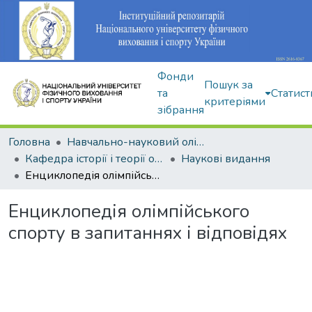
Фонди
Пошук за
та
Статист
критеріями
зібрання
Головна
Навчально-науковий олімпійський інститут
Кафедра історії і теорії олімпійського спорту
Наукові видання
Енциклопедія олімпійського спорту в запитаннях і відповідях
Енциклопедія олімпійського
спорту в запитаннях і відповідях