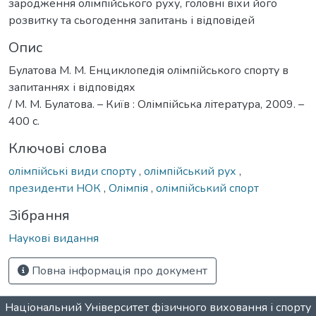
зародження олімпійського руху, головні віхи його
розвитку та сьогодення запитань і відповідей
Опис
Булатова М. М. Енциклопедія олімпійського спорту в
запитаннях і відповідях
/ М. М. Булатова. – Київ : Олімпійська література, 2009. –
400 с.
Ключові слова
олімпійські види спорту
,
олімпійський рух
,
президенти НОК
,
Олімпія
,
олімпійський спорт
Зібрання
Наукові видання
Повна інформація про документ
Національний Університет фізичного виховання і спорту