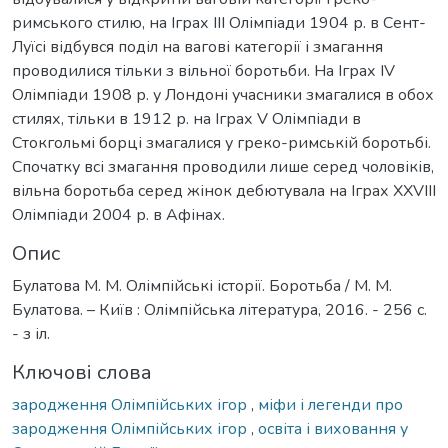
римського стилю, на Іграх ІІІ Олімпіади 1904 р. в Сент-
Луїсі відбувся поділ на вагові категорії і змагання
проводилися тільки з вільної боротьби. На Іграх IV
Олімпіади 1908 р. у Лондоні учасники змагалися в обох
стилях, тільки в 1912 р. на Іграх V Олімпіади в
Стокгольмі борці змагалися у греко-римській боротьбі.
Спочатку всі змагання проводили лише серед чоловіків,
вільна боротьба серед жінок дебютувала на Іграх XXVIII
Олімпіади 2004 р. в Афінах.
Опис
Булатова М. М. Олімпійські історії. Боротьба / M. M.
Булатова. – Київ : Олімпійська література, 2016. - 256 с.
- з іл.
Ключові слова
зародження Олімпійських ігор
,
міфи і легенди про
зародження Олімпійських ігор
,
освіта і виховання у