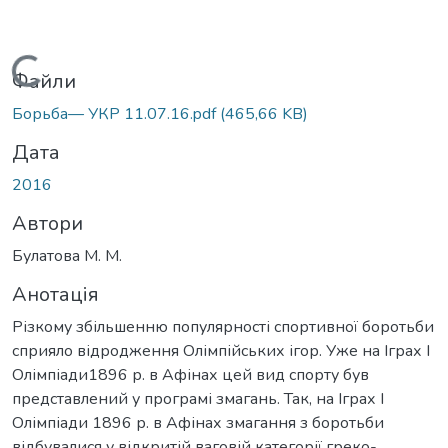
Вантажиться...
Файли
Борьба— УКР 11.07.16.pdf
(465,66 KB)
Дата
2016
Автори
Булатова М. М.
Анотація
Різкому збільшенню популярності спортивної боротьби
сприяло відродження Олімпійських ігор. Уже на Іграх I
Олімпіади1896 р. в Афінах цей вид спорту був
представлений у програмі змагань. Так, на Іграх І
Олімпіади 1896 р. в Афінах змагання з боротьби
відбувалися у відкритій ваговій категорії греко-