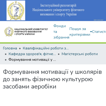
Фонди
Пошук за
та
Статист
критеріями
зібрання
Головна
Кваліфікаційні роботи здобувачів вищої освіти
Кафедра здоров'я, фітнесу та рекреації
Магістерські роботи
Формування мотивації у школярів до занять фізичною культурою засобами аеробіки
Формування мотивації у школярів
до занять фізичною культурою
засобами аеробіки