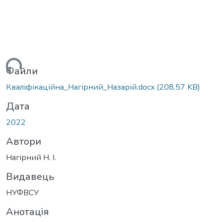
житься...
Файли
Кваліфікаційна_Нагірний_Назарій.docx
(208,57 KB)
Дата
2022
Автори
Нагірний Н. І.
Видавець
НУФВСУ
Анотація