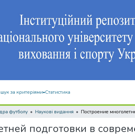
шук за критеріями
Статистика
дра футболу
Наукові видання
етней подготовки в совре