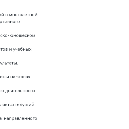
ий в многолетней
ортивного
етско-юношеском
тов и учебных
ультаты.
ины на этапах
ью деятельности
ляется текущий
а, направленного