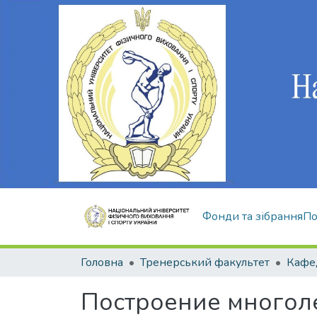
Фонди та зібрання
По
Головна
Тренерський факультет
Кафе
Построение многол