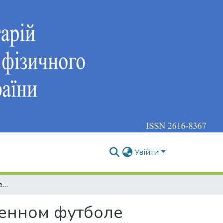
Увійти
Построение многолетней подготовки в современном футболе
менном футболе