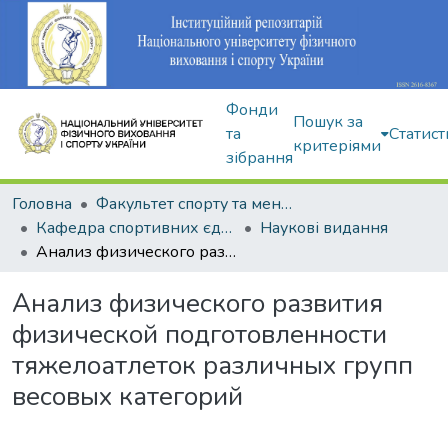
Фонди
Пошук за
та
Статист
критеріями
зібрання
Головна
Факультет спорту та менеджменту
Кафедра спортивних єдиноборств та силових видів спорту
Наукові видання
Анализ физического развития физической подготовленности тяжелоатлеток различных групп весовых категорий
Анализ физического развития
физической подготовленности
тяжелоатлеток различных групп
весовых категорий