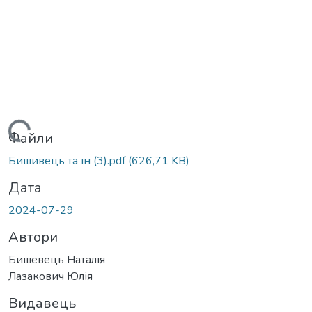
иться...
Файли
Бишивець та ін (3).pdf
(626,71 KB)
Дата
2024-07-29
Автори
Бишевець Наталія
Лазакович Юлія
Видавець