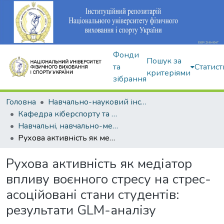
Фонди
Пошук за
та
Статист
критеріями
зібрання
Головна
Навчально-науковий інститут здоров'я, реабілітації та фізичного виховання
Кафедра кіберспорту та інформаційних технологій
Навчальні, навчально-методичні видання
Рухова активність як медіатор впливу воєнного стресу на cтрес-асоційовані стани студентів: результати GLM-аналізу
Рухова активність як медіатор
впливу воєнного стресу на cтрес-
асоційовані стани студентів:
результати GLM-аналізу