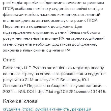
ролі медіатора між шкідливими звичками та ризиком
ПТСР, особливо помітно у студентів чоловічої статі, де
фізична активність частково компенсує негативний
вплив шкідливих звичок, зменшуючи ризик ПТСР.
Перспективи подальших досліджень. Для
підтвердження отриманих даних і більш глибокого
розуміння механізмів впливу РА на стрес-асоційовані
стани студентів необхідні додаткові дослідження,
зокрема з кількісними оцінками РА.
Опис
Бишевець Н. Г. Рухова активність як медіатор впливу
воєнного стресу на cтрес - асоційовані стани студентів:
результати GLM-аналізу / Н. Г. Бишевець, Ю. І.
Лазакович // Педагогічна Академія : наукові записки. ─
2024. ─ №8. DOI: https://doi.org/10.5281/zenodo.131415.
Ключові слова
студенти
,
стрес
,
рухова активність
,
рекреація