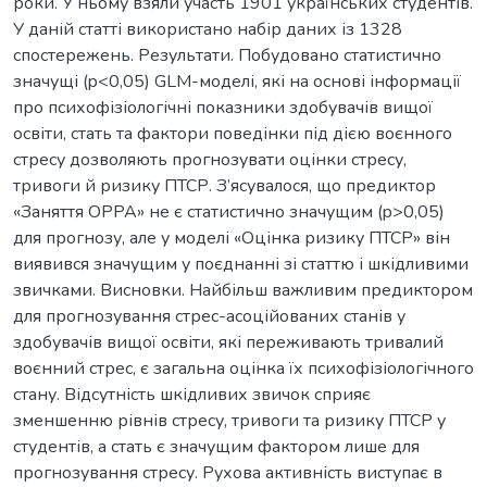
роки. У ньому взяли участь 1901 українських студентів.
У даній статті використано набір даних із 1328
спостережень. Результати. Побудовано статистично
значущі (p<0,05) GLM-моделі, які на основі інформації
про психофізіологічні показники здобувачів вищої
освіти, стать та фактори поведінки під дією воєнного
стресу дозволяють прогнозувати оцінки стресу,
тривоги й ризику ПТСР. З’ясувалося, що предиктор
«Заняття ОРРА» не є статистично значущим (p>0,05)
для прогнозу, але у моделі «Оцінка ризику ПТСР» він
виявився значущим у поєднанні зі статтю і шкідливими
звичками. Висновки. Найбільш важливим предиктором
для прогнозування стрес-асоційованих станів у
здобувачів вищої освіти, які переживають тривалий
воєнний стрес, є загальна оцінка їх психофізіологічного
стану. Відсутність шкідливих звичок сприяє
зменшенню рівнів стресу, тривоги та ризику ПТСР у
студентів, а стать є значущим фактором лише для
прогнозування стресу. Рухова активність виступає в