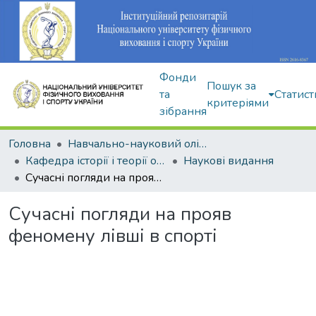
Фонди
Пошук за
та
Статист
критеріями
зібрання
Головна
Навчально-науковий олімпійський інститут
Кафедра історії і теорії олімпійського спорту
Наукові видання
Сучасні погляди на прояв феномену лівші в спорті
Сучасні погляди на прояв
феномену лівші в спорті