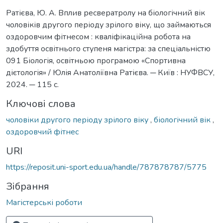
Ратієва, Ю. А. Вплив ресвератролу на біологічний вік
чоловіків другого періоду зрілого віку, що займаються
оздоровчим фітнесом : кваліфікаційна робота на
здобуття освітнього ступеня магістра: за спеціальністю
091 Біологія, освітньою програмою «Спортивна
дієтологія» / Юлія Анатоліївна Ратієва. ─ Київ : НУФВСУ,
2024. ─ 115 с.
Ключові слова
чоловіки другого періоду зрілого віку
,
біологічний вік
,
оздоровчий фітнес
URI
https://reposit.uni-sport.edu.ua/handle/787878787/5775
Зібрання
Магістерські роботи