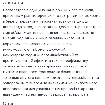
Анотація
Ресвератрол є одним із найвідоміших поліфенолів,
присутніх у різних фруктах, ягодах, рослинах, зокрема
в білому морознику, паростках арахісу та шкірці
винограда. Упродовж останніх десятиліть ресвератрол
став об’єктом активного вивчення з боку дієтологів,
лікарів, медичних хіміків, завдяки численним
корисним властивостям, які включають
імуномодулюючий, омолоджуючий,
нейропротекторний, протидіабетичний та
протипухлинний ефекти, а також профілактику
серцево-судинних захворювань. Мета роботи.
Вивчити вплив ресвератролу на біологічний вік
чоловіків другого періоду зрілого віку, які займаються
оздоровчим фітнесом, та визначити можливості його
використання для уповільнення процесів старіння і
підвищення ефективності оздоровчих програм.
Опис