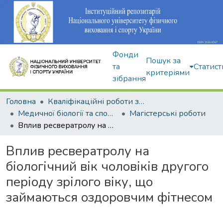
Фонди
Пошук за
та
Статист
критеріями
зібрання
Головна
Кваліфікаційні роботи здобувачів вищої освіти
Медичної біології та спортивної дієтології
Магістерські роботи
Вплив ресвератролу на біологічний вік чоловіків другого періоду зрілого віку, що займаються оздоровчим фітнесом
Вплив ресвератролу на
біологічний вік чоловіків другого
періоду зрілого віку, що
займаються оздоровчим фітнесом