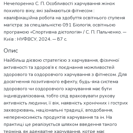
Нечепоренко С. П. Особливості харчування жінок
похилого віку, які займаються фітнесом :
кваліфікаційна робота на здобуття освітнього ступеня
магістра: за спеціальністю 091 Біологія, освітньою
програмою «Спортивна дієтологія» / С. П. Пальченко. ─
Київ : НУФВСУ, 2024. ─ 87 с.
Опис
Найбільш дієвою стратегією з харчування, фізичної
активності та здоров’я є поєднання можливостей
здорового та оздоровчого харчування з фітнесом. Для
досягнення позитивного ефекту, будь-яка система
здорового чи оздоровчого харчування має бути
індивідуалізована, тобто слід враховувати рухову
активність людини, її вік, наявність хронічних і гострих
захворювань, національні традиції, вподобання,
непереносимість продуктів харчування та ін. На
практиці це реалізується шляхом введення такого
терміна, як адекватне харчування, котре має