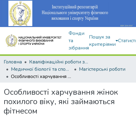
Фонди
Пошук за
та
Статист
критеріями
зібрання
Головна
Кваліфікаційні роботи здобувачів вищої освіти
Медичної біології та спортивної дієтології
Магістерські роботи
Особливості харчування жінок похилого віку, які займаються фітнесом
Особливості харчування жінок
похилого віку, які займаються
фітнесом