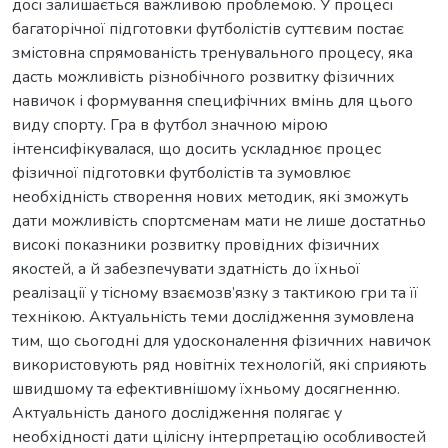
досі залишається важливою проблемою. У процесі
багаторічної підготовки футболістів суттєвим постає
змістовна спрямованість тренувального процесу, яка
дасть можливість різнобічного розвитку фізичних
навичок і формування специфічних вмінь для цього
виду спорту. Гра в футбол значною мірою
інтенсифікувалася, що досить ускладнює процес
фізичної підготовки футболістів та зумовлює
необхідність створення нових методик, які зможуть
дати можливість спортсменам мати не лише достатньо
високі показники розвитку провідних фізичних
якостей, а й забезпечувати здатність до їхньої
реалізації у тісному взаємозв’язку з тактикою гри та її
технікою. Актуальність теми дослідження зумовлена
тим, що сьогодні для удосконалення фізичних навичок
використовують ряд новітніх технологій, які сприяють
швидшому та ефективнішому їхньому досягненню.
Актуальність даного дослідження полягає у
необхідності дати цілісну інтерпретацію особливостей