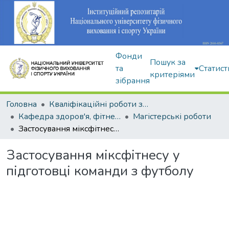
Фонди
Пошук за
та
Статист
критеріями
зібрання
Головна
Кваліфікаційні роботи здобувачів вищої освіти
Кафедра здоров'я, фітнесу та рекреації
Магістерські роботи
Застосування міксфітнесу у підготовці команди з футболу
Застосування міксфітнесу у
підготовці команди з футболу