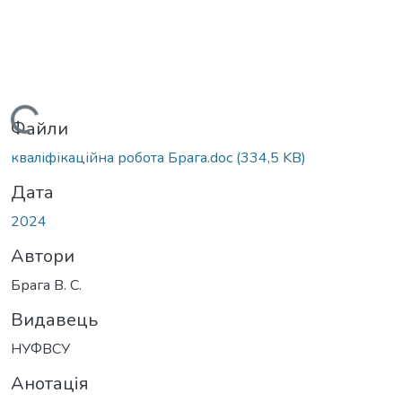
Вантажиться...
Файли
кваліфікаційна робота Брага.doc
(334,5 KB)
Дата
2024
Автори
Брага В. С.
Видавець
НУФВСУ
Анотація