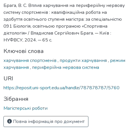
Брага, В. С. Вплив харчування на периферійну нервову
систему спортсменів : кваліфікаційна робота на
здобуття освітнього ступеня магістра: за спеціальністю
091 Біологія, освітньою програмою «Спортивна
дієтологія» / Владислав Сергійович Брага. ─ Київ :
НУФВСУ, 2024. ─ 65 с.
Ключові слова
харчування спортсменів
,
продукти харчування
,
режим
харчування
,
периферійна нервова система
URI
https://reposit.uni-sport.edu.ua/handle/787878787/5760
Зібрання
Магістерські роботи
Повна інформація про документ