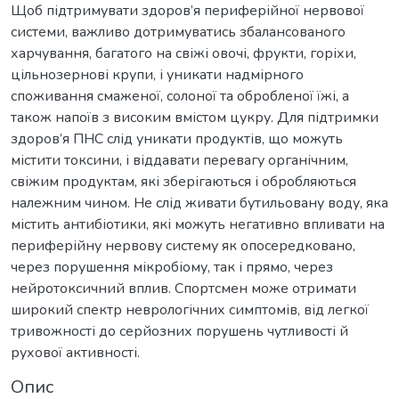
Щоб підтримувати здоров’я периферійної нервової
системи, важливо дотримуватись збалансованого
харчування, багатого на свіжі овочі, фрукти, горіхи,
цільнозернові крупи, і уникати надмірного
споживання смаженої, солоної та обробленої їжі, а
також напоїв з високим вмістом цукру. Для підтримки
здоров’я ПНС слід уникати продуктів, що можуть
містити токсини, і віддавати перевагу органічним,
свіжим продуктам, які зберігаються і обробляються
належним чином. Не слід живати бутильовану воду, яка
містить антибіотики, які можуть негативно впливати на
периферійну нервову систему як опосередковано,
через порушення мікробіому, так і прямо, через
нейротоксичний вплив. Спортсмен може отримати
широкий спектр неврологічних симптомів, від легкої
тривожності до серйозних порушень чутливості й
рухової активності.
Опис