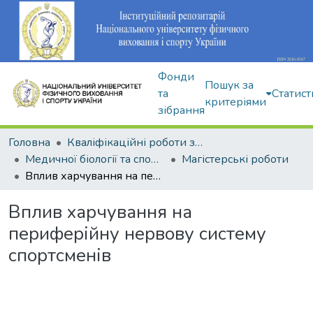
Фонди
Пошук за
та
Статист
критеріями
зібрання
Головна
Кваліфікаційні роботи здобувачів вищої освіти
Медичної біології та спортивної дієтології
Магістерські роботи
Вплив харчування на периферійну нервову систему спортсменів
Вплив харчування на
периферійну нервову систему
спортсменів