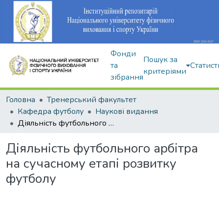
Фонди
Пошук за
та
Статист
критеріями
зібрання
Головна
Тренерський факультет
Кафедра футболу
Наукові видання
Діяльність футбольного арбітра на сучасному етапі розвитку футболу
Діяльність футбольного арбітра
на сучасному етапі розвитку
футболу