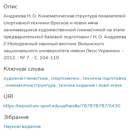
Опис
Андреева Н. О. Кинематическая структура показателей
спортивной техники бросков и ловли мяча
занимающихся художественной гимнастикой на этапе
предварительной базовой подготовки / Н. О. Андреева
// Молодежный научный вестник Волынского
национального университета имени Леси Украинки. -
2012. - № 7. - С. 104-110.
Ключові слова
художня гімнастика
,
спортсменки
,
технічна підготовка
,
кінематична структура
,
техніка кидання і ловлі м'яча
URI
https://reposit.uni-sport.edu.ua/handle/787878787/5430
Зібрання
Наукові видання