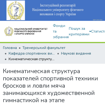
Фонди
Пошук за
та
Статист
критеріями
зібрання
Головна
Тренерський факультет
Кафедра спортивних видів гімнастики
Наукові видання
Кинематическая структура показателей спортивной техники бросков и ловли мяча занимающихся художественной гимнастикой на этапе предварительной базовой подготовки
Кинематическая структура
показателей спортивной техники
бросков и ловли мяча
занимающихся художественной
гимнастикой на этапе