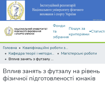
Фонди
Пошук за
та
Статист
критеріями
зібрання
Головна
Кваліфікаційні роботи здобувачів вищої освіти
Кафедра теорії і методики фізичного виховання
Магістерські роботи
Вплив занять з футзалу на рівень фізичної підготовленості юнаків
Вплив занять з футзалу на рівень
фізичної підготовленості юнаків