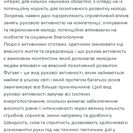
інтерес для кількох наукових областей, з огляду на їх
потенційну користь для позитивного розвитку молоді.
Зокрема, наявні дані підкреслюють сприятливий вплив
занять руховою активністю на компетенції, очікування
та переконання молоді, потенційно впливаючи на
особисте та соціальне благополуччя.
Люди є активними істотами, здатними змінювати хід
власного життя та середовища, і що рухова активність
є важливим контекстом, який допомагає молодим
людям впливати на власний позитивний розвиток.
Футзал – це вид рухової активності, яким займаються
майже в усьому світі і який протягом багатьох років
заангажовує все більше прихильників. Цей вид
рухової активності залучає всі системи
енергопостачання, оскільки вимагає забезпечення
високого рівня її інтенсивності через велику кількість
стрибків, спринтів, зміни напрямку та дриблінгу.
Швидкість, сила та спритність дозволяють здійснювати
різноманітні рухи під час техніко-тактичних дій у