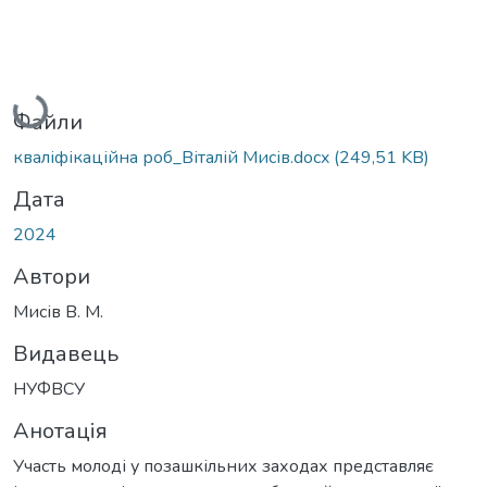
Вантажиться...
Файли
кваліфікаційна роб_Віталій Мисів.docx
(249,51 KB)
Дата
2024
Автори
Мисів В. М.
Видавець
НУФВСУ
Анотація
Участь молоді у позашкільних заходах представляє