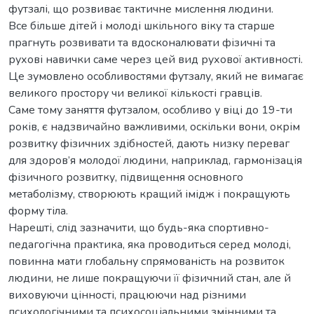
футзалі, що розвиває тактичне мислення людини.
Все більше дітей і молоді шкільного віку та старше
прагнуть розвивати та вдосконалювати фізичні та
рухові навички саме через цей вид рухової активності.
Це зумовлено особливостями футзалу, який не вимагає
великого простору чи великої кількості гравців.
Саме тому заняття футзалом, особливо у віці до 19-ти
років, є надзвичайно важливими, оскільки вони, окрім
розвитку фізичних здібностей, дають низку переваг
для здоров’я молодої людини, наприклад, гармонізація
фізичного розвитку, підвищення основного
метаболізму, створюють кращий імідж і покращують
форму тіла.
Нарешті, слід зазначити, що будь-яка спортивно-
педагогічна практика, яка проводиться серед молоді,
повинна мати глобальну спрямованість на розвиток
людини, не лише покращуючи її фізичний стан, але й
виховуючи цінності, працюючи над різними
психологічними та психосоціальними змінними та