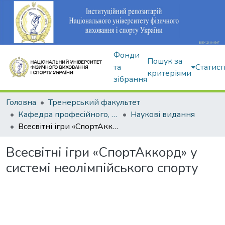
Фонди
Пошук за
та
Статист
критеріями
зібрання
Головна
Тренерський факультет
Кафедра професійного, неолімпійського та адаптивного спорту
Наукові видання
Всесвітні ігри «СпортАккорд» у системі неолімпійського спорту
Всесвітні ігри «СпортАккорд» у
системі неолімпійського спорту