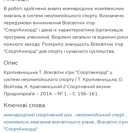
В роботі здійснено аналіз міжнародних комплексних
змагань в системі неолімпійського спорту. Визначено
передумови виникнення Всесвітніх ігор
"СпортАккорд" і дана їх характеристика (організація,
програма, учасники). Виділені загальні та відмінні риси
кожного заходу. Розкрито значущість Всесвітніх ігор
"СпортАккорд" для спорту і сучасного суспільства.
Опис
Кропивницька Т. Всесвітні ігри "Спортаккорд" у
системі неолімпійського спорту / Т. Кропивницька, О.
Войтова, К. Краснянський // Спортивний вісник
Придніпров'я. – 2014. – № 1. – С. 156–161.
Ключові слова
міжнародний спортивний рух
,
неолімпійський спорт
,
комплексні змагання всесвітнього рівня
,
Всесвітні ігри
"СпортАккорд"