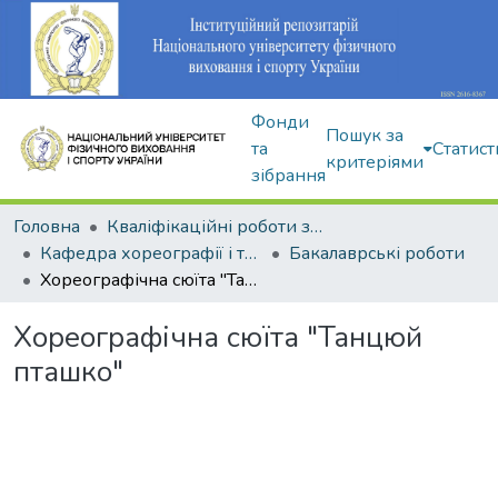
Фонди
Пошук за
та
Статист
критеріями
зібрання
Головна
Кваліфікаційні роботи здобувачів вищої освіти
Кафедра хореографії і танцювальних видів спорту
Бакалаврські роботи
Хореографічна сюїта "Танцюй пташко"
Хореографічна сюїта "Танцюй
пташко"