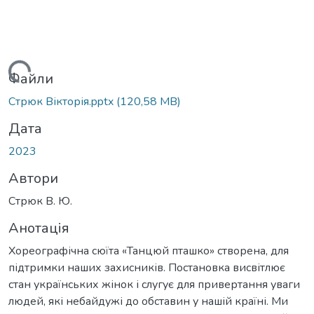
антажиться...
Файли
Стрюк Вікторія.pptx
(120,58 MB)
Дата
2023
Автори
Стрюк В. Ю.
Анотація
Хореографічна сюїта «Танцюй пташко» створена, для
підтримки наших захисників. Постановка висвітлює
стан українських жінок і слугує для привертання уваги
людей, які небайдужі до обставин у нашій країні. Ми