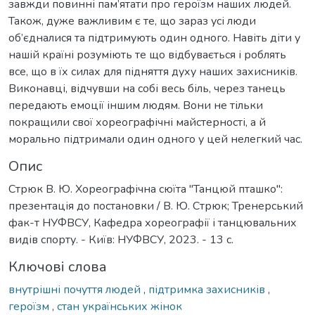
завжди повинні пам’ятати про героїзм наших людей.
Також, дуже важливим є те, що зараз усі люди
об’єдналися та підтримують один одного. Навіть діти у
нашій країні розуміють те що відбувається і роблять
все, що в їх силах для підняття духу наших захисників.
Виконавці, відчувши на собі весь біль, через танець
передають емоції іншим людям. Вони не тільки
покращили свої хореографічні майстерності, а й
морально підтримали один одного у цей нелегкий час.
Опис
Стрюк В. Ю. Хореографічна сюїта "Танцюй пташко":
презентація до постановки / В. Ю. Стрюк; Тренерський
фак-т НУФВСУ, Кафедра хореографії і танцювальних
видів спорту. - Київ: НУФВСУ, 2023. - 13 с.
Ключові слова
внутрішні почуття людей
,
підтримка захисників
,
героїзм
,
стан українських жінок