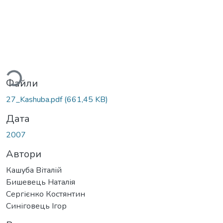
ться...
Файли
27_Kashuba.pdf
(661,45 KB)
Дата
2007
Автори
Кашуба Віталій
Бишевець Наталія
Сергієнко Костянтин
Синіговець Ігор