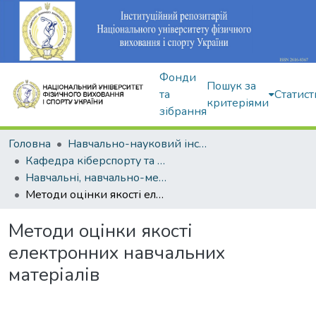
Фонди
Пошук за
та
Статист
критеріями
зібрання
Головна
Навчально-науковий інститут здоров'я, реабілітації та фізичного виховання
Кафедра кіберспорту та інформаційних технологій
Навчальні, навчально-методичні видання
Методи оцінки якості електронних навчальних матеріалів
Методи оцінки якості
електронних навчальних
матеріалів