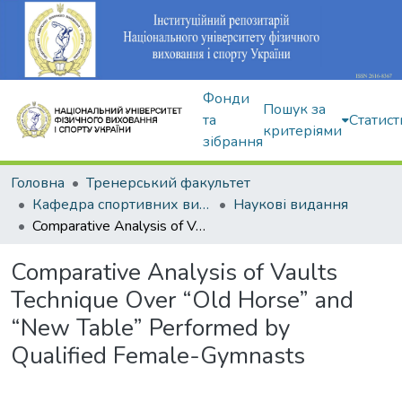
Фонди
Пошук за
та
Статист
критеріями
зібрання
Головна
Тренерський факультет
Кафедра спортивних видів гімнастики
Наукові видання
Comparative Analysis of Vaults Technique Over “Old Horse” and “New Table” Performed by Qualified Female-Gymnasts
Comparative Analysis of Vaults
Technique Over “Old Horse” and
“New Table” Performed by
Qualified Female-Gymnasts