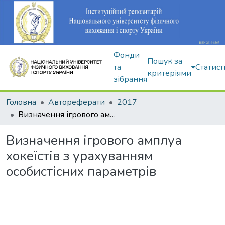
Фонди
Пошук за
та
Статист
критеріями
зібрання
Головна
Автореферати
2017
Визначення ігрового амплуа хокеїстів з урахуванням особистісних параметрів
Визначення ігрового амплуа
хокеїстів з урахуванням
особистісних параметрів