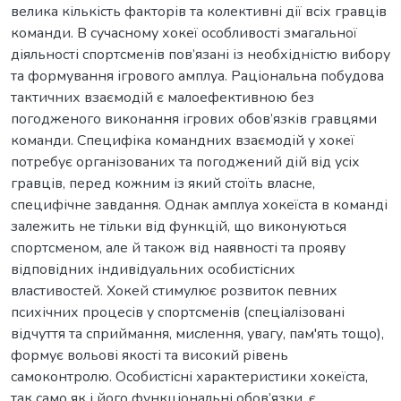
велика кількість факторів та колективні дії всіх гравців
команди. В сучасному хокеї особливості змагальної
діяльності спортсменів пов’язані із необхідністю вибору
та формування ігрового амплуа. Раціональна побудова
тактичних взаємодій є малоефективною без
погодженого виконання ігрових обов’язків гравцями
команди. Специфіка командних взаємодій у хокеї
потребує організованих та погоджений дій від усіх
гравців, перед кожним із який стоїть власне,
специфічне завдання. Однак амплуа хокеїста в команді
залежить не тільки від функцій, що виконуються
спортсменом, але й також від наявності та прояву
відповідних індивідуальних особистісних
властивостей. Хокей стимулює розвиток певних
психічних процесів у спортсменів (спеціалізовані
відчуття та сприймання, мислення, увагу, пам'ять тощо),
формує вольові якості та високий рівень
самоконтролю. Особистісні характеристики хокеїста,
так само як і його функціональні обов’язки, є