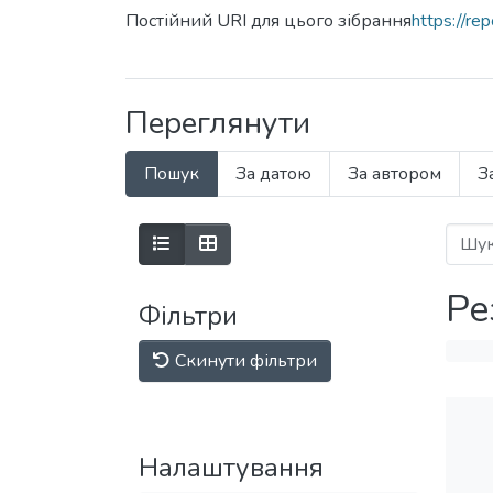
Постійний URI для цього зібрання
https://r
Переглянути
Пошук
За датою
За автором
З
Ре
Фільтри
Скинути фільтри
Налаштування