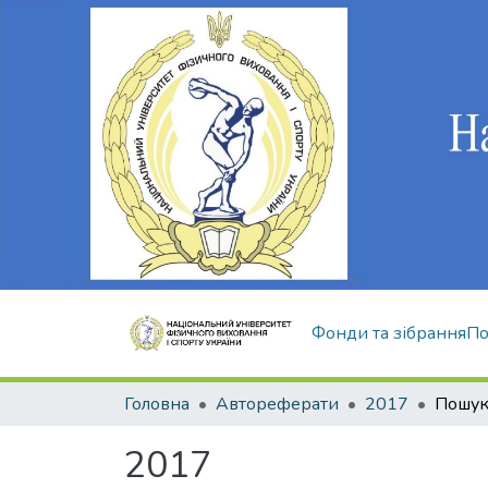
Фонди та зібрання
По
Головна
Автореферати
2017
Пошу
2017