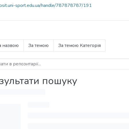
eposit.uni-sport.edu.ua/handle/787878787/191
а назвою
За темою
За темою Категорія
зультати пошуку