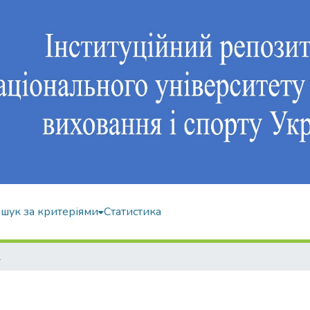
шук за критеріями
Статистика
к