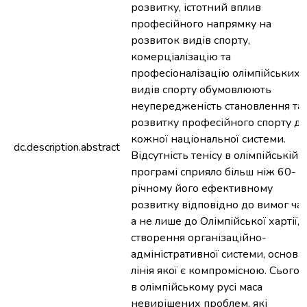
розвитку, істотний вплив
професійного напрямку на
розвиток видів спорту,
комерціалізацію та
професіоналізацію олімпійських
видів спорту обумовлюють
неупередженість становлення та
розвитку професійного спорту дл
кожної національної системи.
dc.description.abstract
Відсутність тенісу в олімпійській
програмі сприяло більш ніж 60-
річному його ефективному
розвитку відповідно до вимог час
а не лише до Олімпійської хартії,
створення організаційно-
адміністративної системи, основн
лінія якої є компромісною. Сьогод
в олімпійському русі маса
невирішених проблем, які