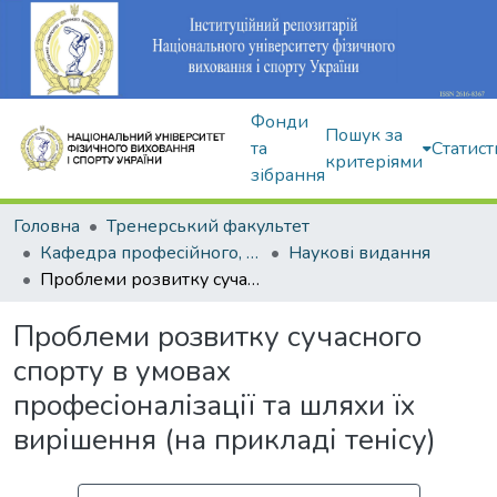
Фонди
Пошук за
та
Статист
критеріями
зібрання
Головна
Тренерський факультет
Кафедра професійного, неолімпійського та адаптивного спорту
Наукові видання
Проблеми розвитку сучасного спорту в умовах професіоналізації та шляхи їх вирішення (на прикладі тенісу)
Проблеми розвитку сучасного
спорту в умовах
професіоналізації та шляхи їх
вирішення (на прикладі тенісу)