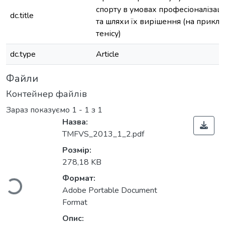
спорту в умовах професіоналізаці
dc.title
та шляхи їх вирішення (на прикла
тенісу)
dc.type
Article
Файли
Контейнер файлів
Зараз показуємо
1 - 1 з 1
Назва:
TMFVS_2013_1_2.pdf
Вантажиться...
Розмір:
278,18 KB
Формат:
Adobe Portable Document
Format
Опис: