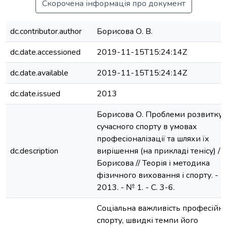
Скорочена інформація про документ
dc.contributor.author
Борисова О. В.
dc.date.accessioned
2019-11-15T15:24:14Z
dc.date.available
2019-11-15T15:24:14Z
dc.date.issued
2013
Борисова О. Проблеми розвитку
сучасного спорту в умовах
професіоналізації та шляхи їх
dc.description
вирішення (на прикладі тенісу) / О
Борисова // Теорія і методика
фізичного виховання і спорту. -
2013. - № 1. - С. 3-6.
Соціальна важливість професійн
спорту, швидкі темпи його