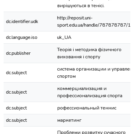
вирішуються в тенісі.
http://reposit.uni-
dc.identifier.udk
sport.edu.ua/handle/787878787/1
dc.language.iso
uk_UA
Теорія і методика фізичного
dc.publisher
виховання і спорту
система организации и управлен
dc.subject
спортом
коммерциализация и
dc.subject
профессионализация спорта
dc.subject
рофессиональный теннис
dc.subject
маркетинг
Проблеми розвитку сучасного