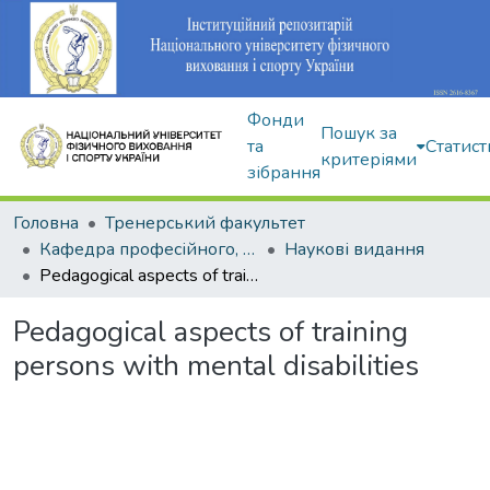
Фонди
Пошук за
та
Статист
критеріями
зібрання
Головна
Тренерський факультет
Кафедра професійного, неолімпійського та адаптивного спорту
Наукові видання
Pedagogical aspects of training persons with mental disabilities
Pedagogical aspects of training
persons with mental disabilities