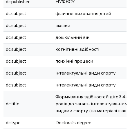
dc.publisher
НУФВСУ
dc.subject
фізичне виховання дітей
dc.subject
шашки
dc.subject
дошкільний вік
dc.subject
когнітивні здібності
dc.subject
психічні процеси
dc.subject
інтелектуальні види спорту
dc.subject
інтелектуальні види спорту
Формування здібностей дітей 4–
dc.title
років до занять інтелектуальним
видами спорту (на матеріалі шашо
dc.type
Doctoral's degree