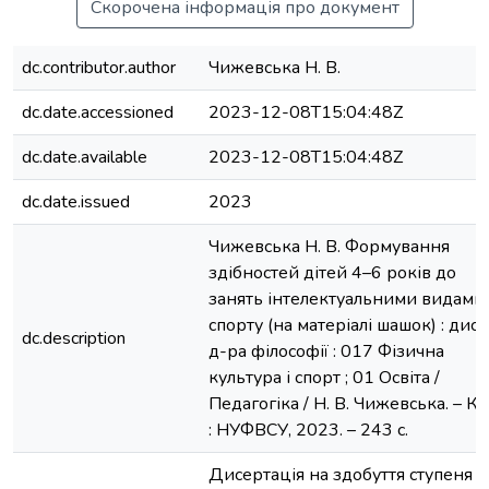
Скорочена інформація про документ
dc.contributor.author
Чижевська Н. В.
dc.date.accessioned
2023-12-08T15:04:48Z
dc.date.available
2023-12-08T15:04:48Z
dc.date.issued
2023
Чижевська Н. В. Формування
здібностей дітей 4–6 років до
занять інтелектуальними видами
спорту (на матеріалі шашок) : дис. ..
dc.description
д-ра філософії : 017 Фізична
культура і спорт ; 01 Освіта /
Педагогіка / Н. В. Чижевська. – Ки
: НУФВСУ, 2023. – 243 с.
Дисертація на здобуття ступеня