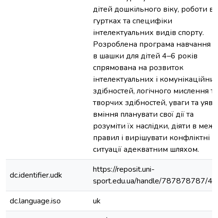
дітей дошкільного віку, роботи в
гуртках та специфіки
інтелектуальних видів спорту.
Розроблена програма навчання г
в шашки для дітей 4–6 років
спрямована на розвиток
інтелектуальних і комунікаційни
здібностей, логічного мислення та
творчих здібностей, уваги та уяви
вміння планувати свої дії та
розуміти їх наслідки, діяти в меж
правил і вирішувати конфліктні
ситуації адекватним шляхом.
https://reposit.uni-
dc.identifier.udk
sport.edu.ua/handle/787878787/4
dc.language.iso
uk