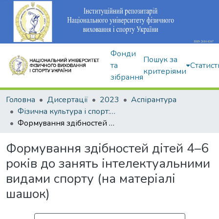
Фонди
Пошук за
та
Статист
критеріями
зібрання
Головна
Дисертації
2023
Аспірантура
Фізична культура і спорт: 017
Формування здібностей дітей 4–6 років до занять інтелектуальними видами спорту (на матеріалі шашок)
Формування здібностей дітей 4–6
років до занять інтелектуальними
видами спорту (на матеріалі
шашок)