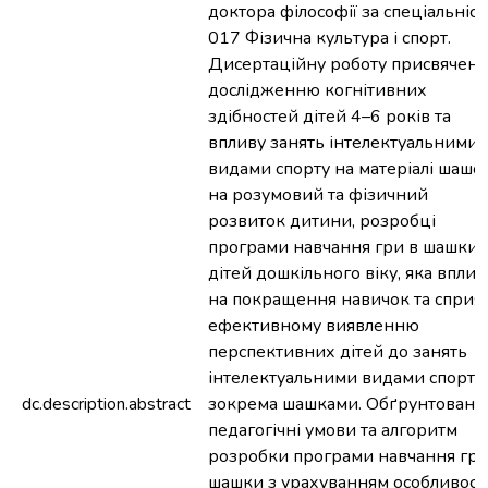
доктора філософії за спеціальніс
017 Фізична культура і спорт.
Дисертаційну роботу присвячено
дослідженню когнітивних
здібностей дітей 4–6 років та
впливу занять інтелектуальними
видами спорту на матеріалі шашо
на розумовий та фізичний
розвиток дитини, розробці
програми навчання гри в шашки
дітей дошкільного віку, яка вплив
на покращення навичок та сприя
ефективному виявленню
перспективних дітей до занять
інтелектуальними видами спорту,
dc.description.abstract
зокрема шашками. Обґрунтовано
педагогічні умови та алгоритм
розробки програми навчання гри
шашки з урахуванням особливост