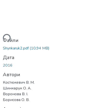
ься...
Файли
Shynkaruk2.pdf
(10,94 MB)
Дата
2016
Автори
Костюкевич В. М.
Шинкарук О. А.
Воронова В. І.
Борисова О. В.