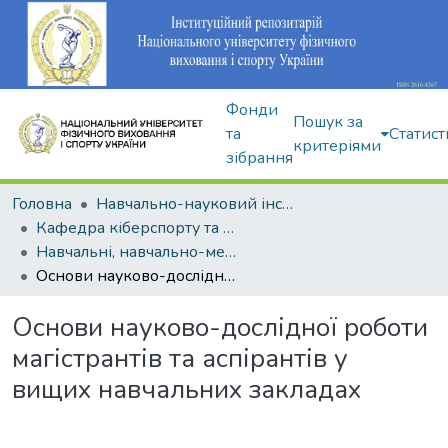
Фонди
Пошук за
та
Статист
критеріями
зібрання
Головна
Навчально-науковий інститут здоров'я, реабілітації та фізичного виховання
Кафедра кіберспорту та інформаційних технологій
Навчальні, навчально-методичні видання
Основи науково-дослідної роботи магістрантів та аспірантів у вищих навчальних закладах
Основи науково-дослідної роботи
магістрантів та аспірантів у
вищих навчальних закладах