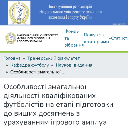
Фонди
Пошук за
та
Статист
критеріями
зібрання
Головна
Тренерський факультет
Кафедра футболу
Наукові видання
Особливості змагальної діяльності кваліфікованих футболістів на етапі підготовки до вищих досягнень з урахуванням ігрового амплуа
Особливості змагальної
діяльності кваліфікованих
футболістів на етапі підготовки
до вищих досягнень з
урахуванням ігрового амплуа