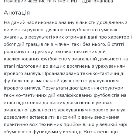
Науковий часопис НПУ імені М.П. Драгоманова
Анотація
На даний час виконано значну кількість досліджень з
вивчення рухової діяльності футболістів в умовах
змагань, в результаті яких отримані дані про характер і
обсяг дій гравців як з м'ячем, так і без нього. В статті
розглянуто структуру техніко-тактичних дій
кваліфікованих футболістів у змагальній діяльності на
етапі підготовки до вищих досягнень з урахуванням
ігрового амплуа. Проаналізовано техніко-тактичні дії
футболістів у змагальній діяльності з урахуванням
ігрового амплуа. Результати дослідження структури
техніко-тактичних дій кваліфікованих футболістів на
етапі підготовки до вищих досягнень в умовах
змагальної діяльності з урахуванням ігрового амплуа
дозволили встановити високий рівень виконання
практично всіх технічних прийомів, що у великій мірі
обумовлено функціями у команді. Визначено, що