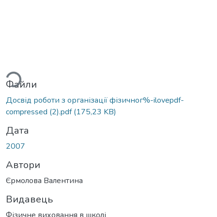
ься...
Файли
Досвід роботи з організації фізичног%-ilovepdf-
compressed (2).pdf
(175,23 KB)
Дата
2007
Автори
Єрмолова Валентина
Видавець
Фізичне виховання в школі