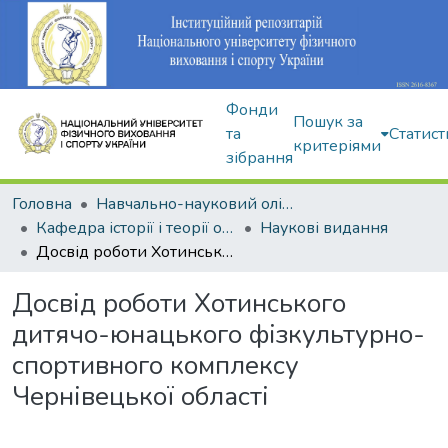
Фонди
Пошук за
та
Статист
критеріями
зібрання
Головна
Навчально-науковий олімпійський інститут
Кафедра історії і теорії олімпійського спорту
Наукові видання
Досвід роботи Хотинського дитячо-юнацького фізкультурно-спортивного комплексу Чернівецької області
Досвід роботи Хотинського
дитячо-юнацького фізкультурно-
спортивного комплексу
Чернівецької області