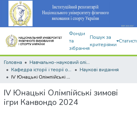
Фонди
Пошук за
та
Статист
критеріями
зібрання
Головна
Навчально-науковий олімпійський інститут
Кафедра історії і теорії олімпійського спорту
Наукові видання
IV Юнацькі Олімпійські зимові ігри Канвондо 2024
IV Юнацькі Олімпійські зимові
ігри Канвондо 2024