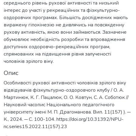
середнього рівень рухової активності та низький
інтерес до участі у рекреаційних та фізкультурно-
оздоровчих програмах. Більшість досліджених мають
виражену гіпокінезію не дивлячись на повсякденну
рухову активність, якою вони займаються. Зазначене
обумовлює необхідність розробки та впровадження
доступних оздоровчо-рекреаційних програм,
спрямованих на підвищення рівня залученості
чоловіків зрілого віку.
Опис
Особливості рухової активності чоловіків зрілого віку
відвідувачів фізкультурно-оздоровчого клубу / О. А.
Мартинюк, К. Г. Пацалюк, О. О. Ковтун, С. А. Соботюк //
Науковий часопис Національного педагогічного
університету імені М. П. Драгоманова. Вип. 11(157) ). ─
К., 2024. ─ С. 100-104. https://doi.org/10.31392/NPU-
nc.series15.2022.11(157).23