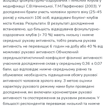
асоціації фізкультурно-оздоровчих і тенісних клубів у
модифікації С.В.Начинської, Т.М.Парфенової (2003). У
дослідженні брали участь чоловіки зрілого віку (25–45
років) у кількості 106 осіб, відвідувачі боулінг-клубів
міста Києва. Результати. В результаті дослідження
встановлено, що більшість відвідувачів фізкультурно-
оздоровчих клубів (> 70 %) мають низьку і нижче
середньої рухову активність, тобто реальна рухова
активність не перевищує 6 годин на добу або 40 % від
можливої рухової активності Обчислений
середньостатистичний коефіцієнт фізичної активності
учасників дослідження склав у середньому 0,36 ± 0,07
бали, що відповідає нижче-середньому рівню та
обумовлює необхідність підвищення обсягу рухової
активності чоловіків зрілого віку. З метою оцінки
характеру рухового режиму нами були проведені
дослідження, які включали хронометраж рухової
активності та спостереження за руховим режимом. У
більшості респондентів переважає низький та нижче