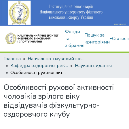
Фонди
Пошук за
та
Статист
критеріями
зібрання
Головна
Навчально-науковий інститут здоров'я, реабілітації та фізичного виховання
Кафедра оздоровчо-рекреаційної рухової активності
Наукові видання
Особливості рухової активності чоловіків зрілого віку відвідувачів фізкультурно-оздоровчого клубу
Особливості рухової активності
чоловіків зрілого віку
відвідувачів фізкультурно-
оздоровчого клубу