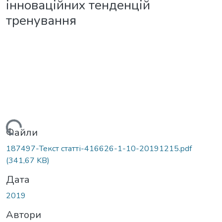
інноваційних тенденцій
тренування
ться...
Файли
187497-Текст статті-416626-1-10-20191215.pdf
(341,67 KB)
Дата
2019
Автори