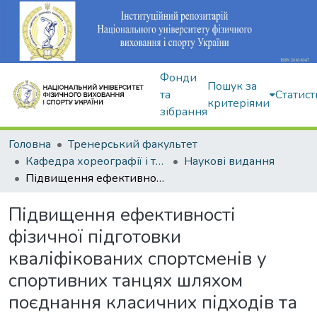
Фонди
Пошук за
та
Статист
критеріями
зібрання
Головна
Тренерський факультет
Кафедра хореографії і танцювальних видів спорту
Наукові видання
Підвищення ефективності фізичної підготовки кваліфікованих спортсменів у спортивних танцях шляхом поєднання класичних підходів та інноваційних тенденцій тренування
Підвищення ефективності
фізичної підготовки
кваліфікованих спортсменів у
спортивних танцях шляхом
поєднання класичних підходів та