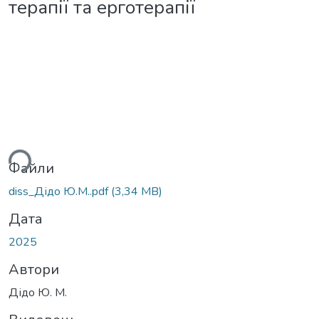
терапії та ерготерапії
ься...
Файли
diss_Дідо Ю.М..pdf
(3,34 MB)
Дата
2025
Автори
Дідо Ю. М.