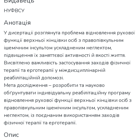
Видавець
НУФВСУ
Анотація
У дисертації розглянута проблема відновлення рухової
функції верхньої кінцівки осіб з правопівкульним
ішемічним інсультом ускладненим неглектом,
підвищення їх заняттєвої активності й якості життя.
Висвітлено важливість застосування заходів фізичної
терапії та ерготерапії у міждисциплінарній
реабілітаційній допомозі.
Мета дослідження – розробити та науково
обґрунтувати індивідуальну реабілітаційну програму
відновлення рухової функції верхньої кінцівки осіб з
правопівкульним ішемічним інсультом, ускладненим
неглектом, із поєднаним використанням заходів
фізичної терапії та ерготерапії.
Опис