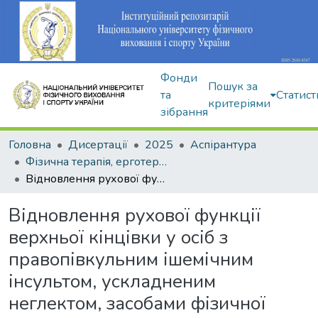
Фонди
Пошук за
та
Статист
критеріями
зібрання
Головна
Дисертації
2025
Аспірантура
Фізична терапія, ерготерапія: 227
Відновлення рухової функції верхньої кінцівки у осіб з правопівкульним ішемічним інсультом, ускладненим неглектом, засобами фізичної терапії та ерготерапії
Відновлення рухової функції
верхньої кінцівки у осіб з
правопівкульним ішемічним
інсультом, ускладненим
неглектом, засобами фізичної