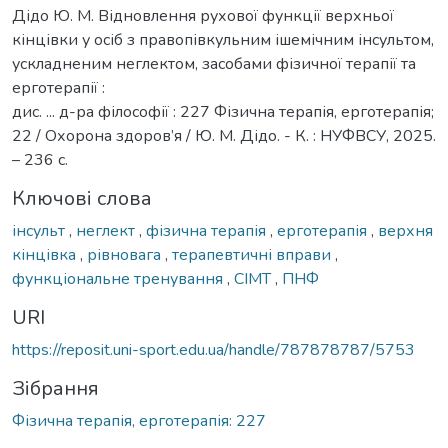
Дідо Ю. М. Відновлення рухової функції верхньої
кінцівки у осіб з правопівкульним ішемічним інсультом,
ускладненим неглектом, засобами фізичної терапії та
ерготерапії :
дис. ... д-ра філософії : 227 Фізична терапія, ерготерапія;
22 / Охорона здоров’я / Ю. М. Дідо. - К. : НУФВСУ, 2025.
– 236 с.
Ключові слова
інсульт
,
неглект
,
фізична терапія
,
ерготерапія
,
верхня
кінцівка
,
рівновага
,
терапевтичні вправи
,
функціональне тренування
,
СІМТ
,
ПНФ
URI
https://reposit.uni-sport.edu.ua/handle/787878787/5753
Зібрання
Фізична терапія, ерготерапія: 227