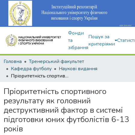
Фонди
Пошук за
та
Статист
критеріями
зібрання
Головна
Тренерський факультет
Кафедра футболу
Наукові видання
Пріоритетність спортивного результату як головний деструктивний фактор в системі підготовки юних футболістів 6-13 років
Пріоритетність спортивного
результату як головний
деструктивний фактор в системі
підготовки юних футболістів 6-13
років