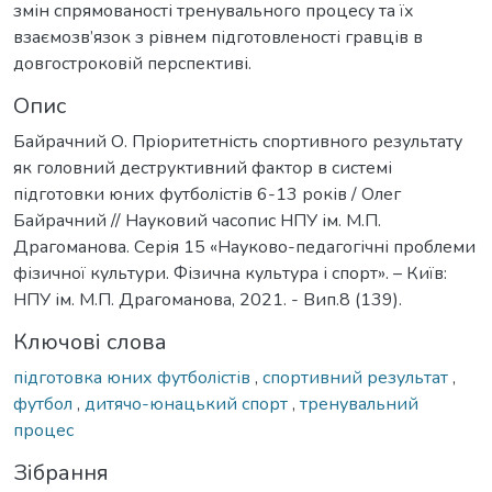
змін спрямованості тренувального процесу та їх
взаємозв’язок з рівнем підготовленості гравців в
довгостроковій перспективі.
Опис
Байрачний О. Пріоритетність спортивного результату
як головний деструктивний фактор в системі
підготовки юних футболістів 6-13 років / Олег
Байрачний // Науковий часопис НПУ ім. М.П.
Драгоманова. Серія 15 «Науково-педагогічні проблеми
фізичної культури. Фізична культура і спорт». – Київ:
НПУ ім. М.П. Драгоманова, 2021. - Вип.8 (139).
Ключові слова
підготовка юних футболістів
,
спортивний результат
,
футбол
,
дитячо-юнацький спорт
,
тренувальний
процес
Зібрання