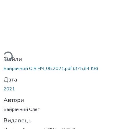
ться...
Файли
Байрачний О.В.НЧ_08.2021.pdf
(375,84 KB)
Дата
2021
Автори
Байрачний Олег
Видавець