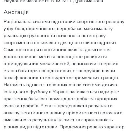
Науковий часопис НПУ ім. М.П. Драгоманова
Анотація
Раціональна система підготовки спортивного резерву
у футболі, окрім іншого, передбачає максимальну
реалізацію рухового та психічного потенціалу
спортсмена в оптимальні для цього вікові відрізки.
Саме орієнтація спортивних шкіл на досягнення
довгострокової мети та повноцінне розкриття
індивідуальних можливостей, починаючи з перших
етапів багаторічної підготовки, є запорукою появи
кваліфікованих та конкурентоспроможних гравців.
Натомість однією з головних ознак системи дитячо-
юнацького футболу в Україні залишається надмірне
прагнення більшості команд до здобуття турнірних
очок та трофеїв. В статті представлені результати
аналізу негативного впливу пріоритетності поточного
змагального результату на зміст та спрямованість
різних видів підготовки. Продемонстровано характер