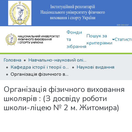
Фонди
Пошук за
та
Статист
критеріями
зібрання
Головна
Навчально-науковий олімпійський інститут
Кафедра історії і теорії олімпійського спорту
Наукові видання
Організація фізичного виховання школярів : (З досвіду роботи школи-ліцею № 2 м. Житомира)
Організація фізичного виховання
школярів : (З досвіду роботи
школи-ліцею № 2 м. Житомира)