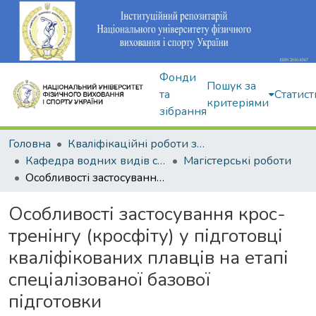
Фонди
Пошук за
та
Статист
критеріями
зібрання
Головна
Кваліфікаційні роботи здобувачів вищої освіти
Кафедра водних видів спорту
Магістерські роботи
Особливості застосування крос-тренінгу (кросфіту) у підготовці кваліфікованих плавців на етапі спеціалізованої базової підготовки
Особливості застосування крос-
тренінгу (кросфіту) у підготовці
кваліфікованих плавців на етапі
спеціалізованої базової
підготовки