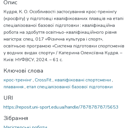
Опис
Кудря, К. О. Особливості застосування крос-тренінгу
(кросфіту) у підготовці кваліфікованих плавців на етапі
спеціалізованої базової підготовки : кваліфікаційна
робота на здобуття освітньо-кваліфікаційного рівня
магістра: спец. 017 «Фізична культура і спорт»,
освітньою програмою «Система підготовки спортсменів
у водних видах спорту» / Катерина Олексіївна Кудря. –
Київ: НУФВСУ, 2024. – 61 с.
Ключові слова
крос-тренінг
,
CrossFit
,
кваліфіковані спортсмени
,
плавання
,
етап спеціалізованої базової підготовки
URI
https://reposit.uni-sport.edu.ua/handle/787878787/5653
Зібрання
Магістерські роботи