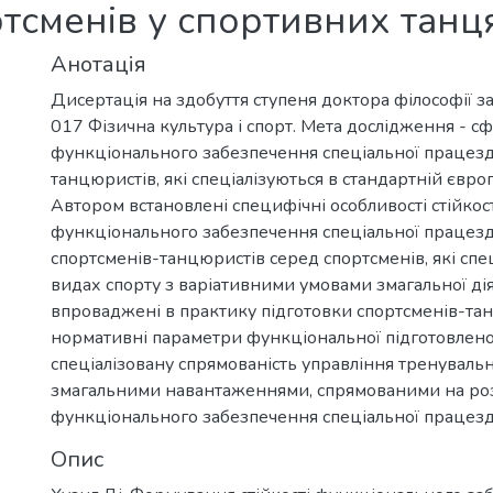
ртсменів у спортивних танц
Анотація
Дисертація на здобуття ступеня доктора філософії з
017 Фізична культура і спорт. Мета дослідження - сф
функціонального забезпечення спеціальної працезд
танцюристів, які спеціалізуються в стандартній євро
Автором встановлені специфічні особливості стійкос
функціонального забезпечення спеціальної працезд
спортсменів-танцюристів серед спортсменів, які спе
видах спорту з варіативними умовами змагальної ді
впроваджені в практику підготовки спортсменів-та
нормативні параметри функціональної підготовлено
спеціалізовану спрямованість управління тренуваль
змагальними навантаженнями, спрямованими на розв
функціонального забезпечення спеціальної працезда
Опис