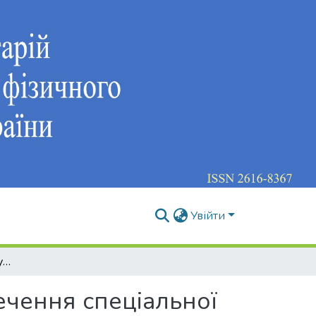
Увійти
Формування стійкості функціонального забезпечення спеціальної працездатності спортсменів у спортивних танцях
ечення спеціальної