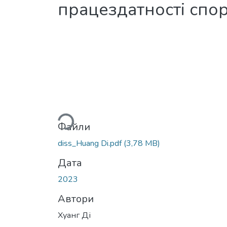
працездатності спо
Вантажиться...
Файли
diss_Huang Di.pdf
(3,78 MB)
Дата
2023
Автори
Хуанг Ді