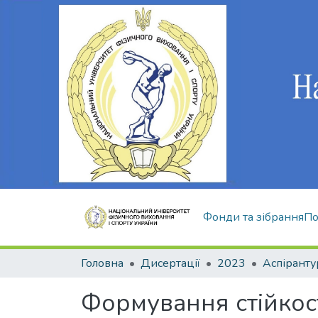
Фонди та зібрання
По
Головна
Дисертації
2023
Аспіранту
Формування стійкос