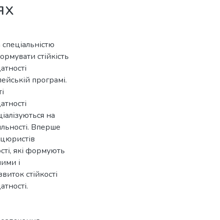
ях
а спеціальністю
ормувати стійкість
атності
пейській програмі.
ті
атності
ціалізуються на
яльності. Вперше
нцюристів
сті, які формують
ними і
иток стійкості
тності.