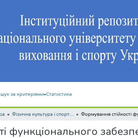
шук за критеріями
Статистика
ра
Фізична культура і спорт: 017
ті функціонального забезп