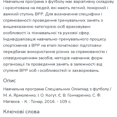
Навчальна програма з футболу має варіативну складову
і орієнтована на людей, які мають легкий, помірний і
важкий ступінь ВРР. Для визначення специфіки і
спрямованості проведення тренувальних занять з
вищевказаною категорією осіб враховувані
особливості їх пізнавальної та рухової сфер.
Індивідуалізація навчально-тренувального процесу
спортсменів з ВРР на етапі початкової підготовки
передбачає використання різних за спрямованістю і
співвідношенням засобів, методів навчання, форм
організації та проведення занять в залежності від
ступеня ВРР осіб і особливостей їх захворювань.
Опис
Навчальна програма Спеціальних Олімпіад з футболу /
М. А. Ярмоленко, І. О. Когут, Є. В. Гончаренко, С. Ф.
Матвєєв. - К. : Тонар, 2016. - 109 с.
Ключові слова