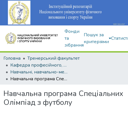
Фонди
Пошук за
та
Статист
критеріями
зібрання
Головна
Тренерський факультет
Кафедра професійного, неолімпійського та адаптивного спорту
Навчальні, навчально-методичні видання
Навчальна програма Спеціальних Олімпіад з футболу
Навчальна програма Спеціальних
Олімпіад з футболу