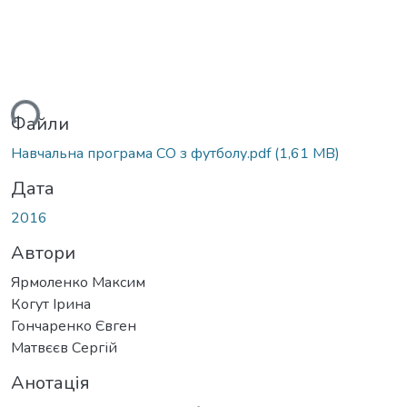
ься...
Файли
Навчальна програма СО з футболу.pdf
(1,61 MB)
Дата
2016
Автори
Ярмоленко Максим
Когут Ірина
Гончаренко Євген
Матвєєв Сергій
Анотація