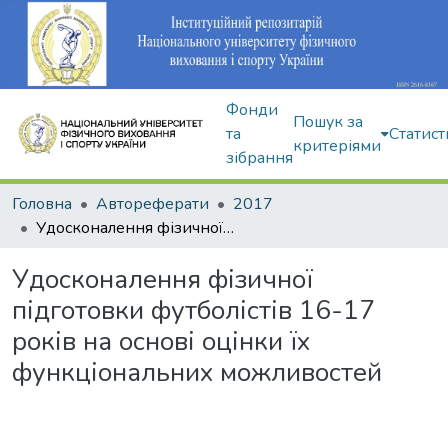
Фонди
Пошук за
та
Статист
критеріями
зібрання
Головна
Автореферати
2017
Удосконалення фізичної підготовки футболістів 16-17 років на основі оцінки їх функціональних можливостей
Удосконалення фізичної
підготовки футболістів 16-17
років на основі оцінки їх
функціональних можливостей