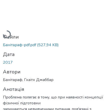
Вантажиться...
Файли
Банітараф-pdf.pdf
(527,94 KB)
Дата
2017
Автори
Банітараф, Гхаітх Джаббар
Анотація
Проблема полягає в тому, що при наявності концепції
фізичної підготовки
залишаються невивченими питання, пов'язані з