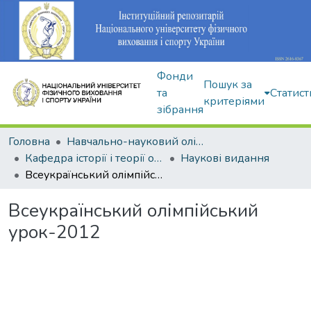
Фонди
Пошук за
та
Статист
критеріями
зібрання
Головна
Навчально-науковий олімпійський інститут
Кафедра історії і теорії олімпійського спорту
Наукові видання
Всеукраїнський олімпійський урок-2012
Всеукраїнський олімпійський
урок-2012