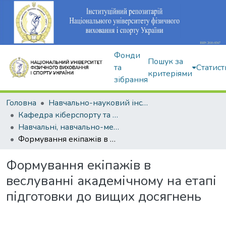
Фонди
Пошук за
та
Статист
критеріями
зібрання
Головна
Навчально-науковий інститут здоров'я, реабілітації та фізичного виховання
Кафедра кіберспорту та інформаційних технологій
Навчальні, навчально-методичні видання
Формування екіпажів в веслуванні академічному на етапі підготовки до вищих досягнень
Формування екіпажів в
веслуванні академічному на етапі
підготовки до вищих досягнень