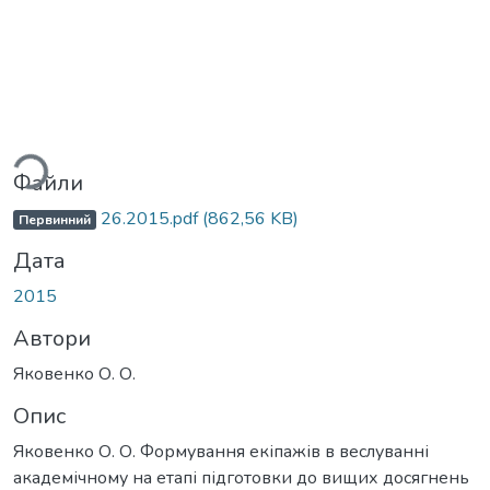
ься...
Файли
26.2015.pdf
(862,56 KB)
Первинний
Дата
2015
Автори
Яковенко О. О.
Опис
Яковенко О. О. Формування екіпажів в веслуванні
академічному на етапі підготовки до вищих досягнень