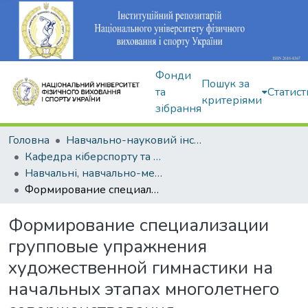
Фонди
Пошук за
та
Статист
критеріями
зібрання
Головна
Навчально-науковий інститут здоров'я, реабілітації та фізичного виховання
Кафедра кіберспорту та інформаційних технологій
Навчальні, навчально-методичні видання
Формирование специализации групповые упражнения художественной гимнастики на начальных этапах многолетнего совершенствования
Формирование специализации
групповые упражнения
художественной гимнастики на
начальных этапах многолетнего