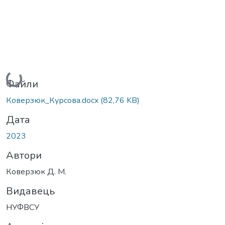
Вантажиться...
Файли
Коверзюк_Курсова.docx
(82,76 KB)
Дата
2023
Автори
Коверзюк Д. М.
Видавець
НУФВСУ