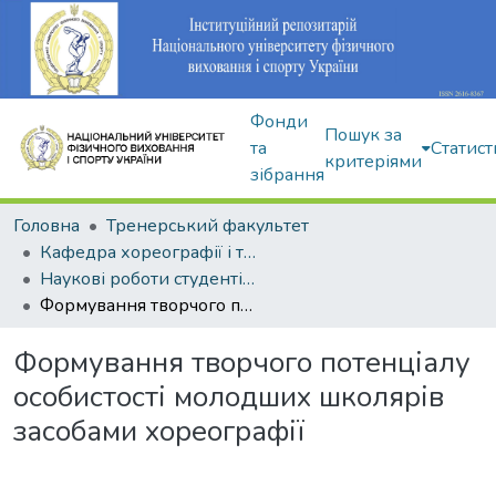
Фонди
Пошук за
та
Статист
критеріями
зібрання
Головна
Тренерський факультет
Кафедра хореографії і танцювальних видів спорту
Наукові роботи студентів і аспірантів
Формування творчого потенціалу особистості молодших школярів засобами хореографії
Формування творчого потенціалу
особистості молодших школярів
засобами хореографії