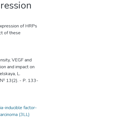
gression
 expression of HRPs
ct of these
nsity, VEGF and
tion and impact on
elskaya, L.
- № 13(2). - Р. 133-
a-inducible factor-
carcinoma (3LL)