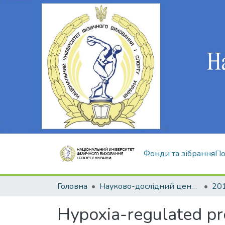
Фонди та зібрання
По
Головна
Науково-дослідний центр Інституту
20
Hypoxia-regulated pr