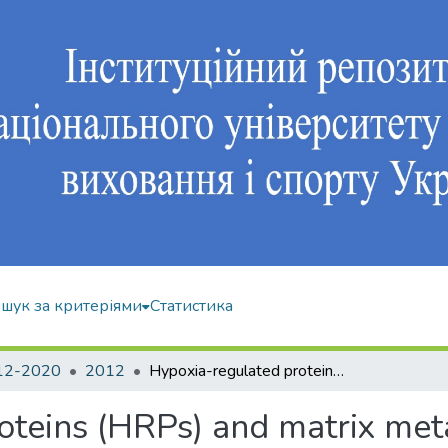
шук за критеріями
Статистика
12-2020
2012
Hypoxia-regulated proteins (HRPs) and matrix metalloproteinases (MMPs) in gastric cancer: impact on malignant progression
oteins (HRPs) and matrix met