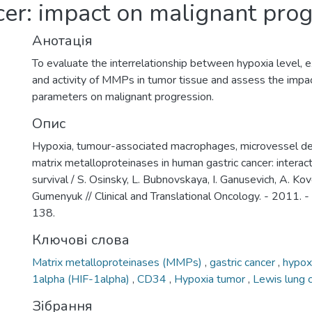
cer: impact on malignant pro
Анотація
To evaluate the interrelationship between hypoxia level,
and activity of MMPs in tumor tissue and assess the impa
parameters on malignant progression.
Опис
Hypoxia, tumour-associated macrophages, microvessel de
matrix metalloproteinases in human gastric cancer: interac
survival / S. Osinsky, L. Bubnovskaya, I. Ganusevich, A. Kov
Gumenyuk // Clinical and Translational Oncology. - 2011. 
138.
Ключові слова
Matrix metalloproteinases (MMPs)
,
gastric cancer
,
hypoxi
1alpha (HIF-1alpha)
,
CD34
,
Hypoxia tumor
,
Lewis lung 
Зібрання