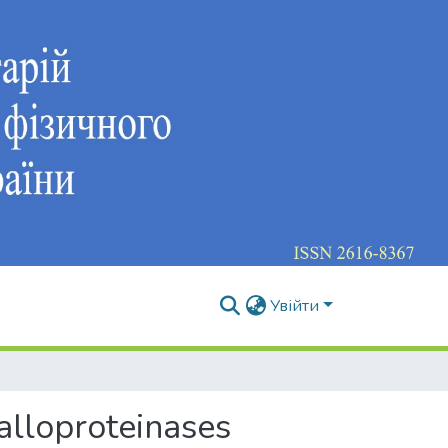
Увійти
alloproteinases