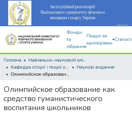
Фонди
Пошук за
та
Статист
критеріями
зібрання
Головна
Навчально-науковий олімпійський інститут
Кафедра історії і теорії олімпійського спорту
Наукові видання
Олимпийское образование как средство гуманистического воспитания школьников
Олимпийское образование как
средство гуманистического
воспитания школьников