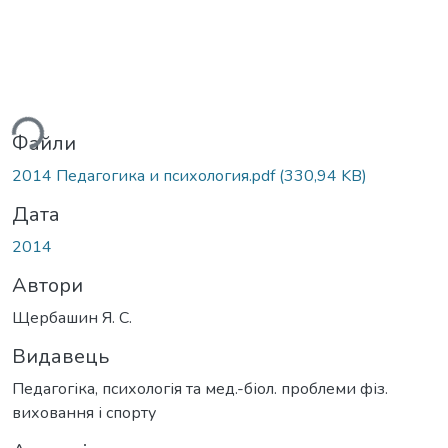
ься...
Файли
2014 Педагогика и психология.pdf
(330,94 KB)
Дата
2014
Автори
Щербашин Я. С.
Видавець
Педагогіка, психологія та мед.-біол. проблеми фіз.
виховання і спорту