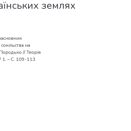
аїнських землях
засновник
 сокільства на
Породько // Теорія
 1. – С. 109-113.