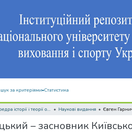
шук за критеріями
Статистика
Кафедра історії і теорії олімпійського спорту
Наукові видання
цький – засновник Київськ