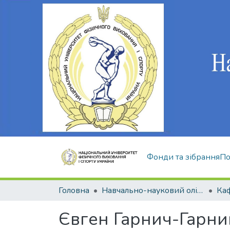
Фонди та зібрання
По
Головна
Навчально-науковий олімпійський інститут
Євген Гарнич-Гарни