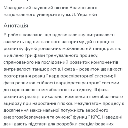
Молодіжний науковий вісник Волинського
національного університету ім. Л. Українки
Анотація
В роботі показано, що вдосконалення витривалості
залежить від визначеного алгоритму дій в процесі
розвитку функціональних можливостей танцюристів.
Виділено три фази тренувального процесу,
спрямованого на послідовний розвиток компонентів
витривалості танцюристів. I фаза - розвиток швидкості
розгортання реакції кардіореспіраторної системи; II
фаза розвиток стійкості кардіореспіраторної системи
до наростаючого метаболічного ацидозу; III фаза –
розвиток реакції дихальної компенсації метаболічного
ацидозу при наростанні гіпоксії. Результатом процесу є
досягнення максимальної потужність аеробного
енергозабезпечення та очисної функції КРС. Наведені
дані дають підстави для розробки спеціалізованих