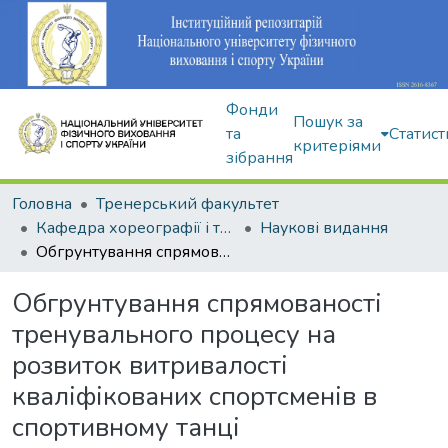
Фонди
Пошук за
та
Статист
критеріями
зібрання
Головна
Тренерський факультет
Кафедра хореографії і танцювальних видів спорту
Наукові видання
Обгрунтування спрямованості тренувального процесу на розвиток витривалості кваліфікованих спортсменів в спортивному танці
Обгрунтування спрямованості
тренувального процесу на
розвиток витривалості
кваліфікованих спортсменів в
спортивному танці