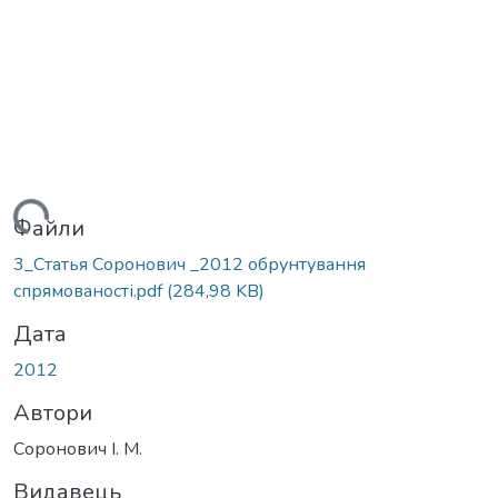
житься...
Файли
3_Статья Соронович _2012 обрунтування
спрямованості.pdf
(284,98 KB)
Дата
2012
Автори
Соронович І. М.
Видавець