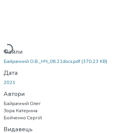
Вантажиться...
Файли
Байрачний О.В._НЧ_08.21docx.pdf
(370,23 KB)
Дата
2021
Автори
Байрачний Олег
Зора Катерина
Бойченко Сергій
Видавець