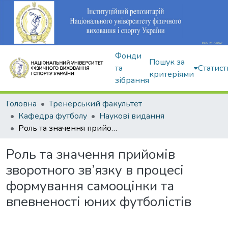
Фонди
Пошук за
та
Статист
критеріями
зібрання
Головна
Тренерський факультет
Кафедра футболу
Наукові видання
Роль та значення прийомів зворотного зв’язку в процесі формування самооцінки та впевненості юних футболістів
Роль та значення прийомів
зворотного зв’язку в процесі
формування самооцінки та
впевненості юних футболістів