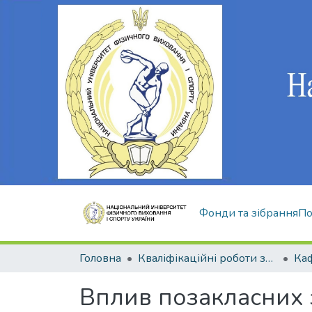
Фонди та зібрання
По
Головна
Кваліфікаційні роботи здобувачів вищої освіти
Вплив позакласних 