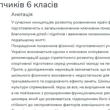
пчиків 6 класів
Анотація
У сучасних концепціях розвитку розвинених країн 
підготовленість є загальновизнаним ключовим пок
благополуччя дітей і підлітків і важливим показником
подальшому житті.
Покращення показників фізичної підготовленості уч
України визначається одним з ключових очікуваних 
рекомендацій щодо стратегічного розвитку фізично
спортивної підготовки серед учнівської молоді на пе
Проте, у дослідженнях науковців зазначається, що 
шкільного фізичного виховання є недостатньою для
тренувального та оздоровчого ефекту занять. Шкіль
культури спрямований, перш за все, на вирішення н
а не пов’язаних з розширенням функціональних рес
школяра, який ще розвивається, підвищенням його і
стійкості до несприятливих факторів зовнішнього с