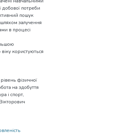
бачені навчальними
 добової потреби
активний пошук
 шляхом залучення
ами в процесі
ільшою
 віку користуються
 рівень фізичної
обота на здобуття
ра і спорт,
Вікторович
овленість