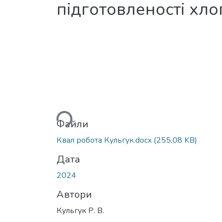
підготовленості хло
Вантажиться...
Файли
Квал робота Кульгук.docx
(255,08 KB)
Дата
2024
Автори
Кульгук Р. В.