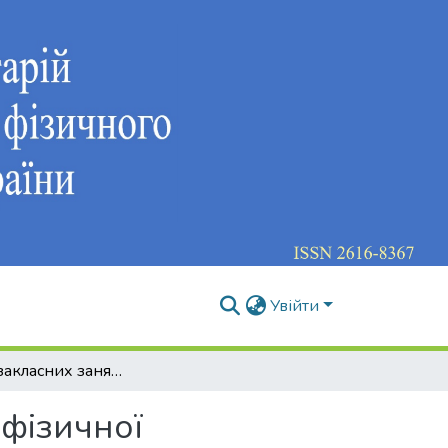
Увійти
Вплив позакласних занять футболом на рівень фізичної підготовленості хлопчиків 6 класів
 фізичної