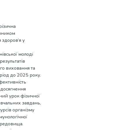
фізична
азником
 здоров’я у
нівської молоді
результатів
го виховання та
ріод до 2025 року.
ефективність
 досягнення
ний урок фізичної
авчальних завдань,
урсів організму
мунологічної
ередовища.