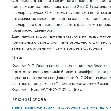
Організовані заняття з фізичного виховання, перед
програмами, задовольняють лише 25-30 % загальної
школярів у рухах. Саме тому, науковцями ведеться 
оптимальних шляхів вирішення означеної проблеми
школярів до організованих занять фізичними вправ
позакласної діяльності.
Дані наукових досліджень вказують на те, що найб
популярністю серед хлопчиків середнього шкільного
заняття спортивними іграми, зокрема футболом.
Опис
Кульгук Р. В. Вплив позакласних занять футболом на
підготовленості хлопчиків 6 класів: кваліфікаційна р
ступеня магістра за спеціальністю 017 Фізична культу
освітньою програмою «Фізичне виховання» / Роман 
Кульгук. – Київ: НУФВСУ, 2024. – 60 с.
Ключові слова
вплив позакласних занять футболом
,
фізична підгот