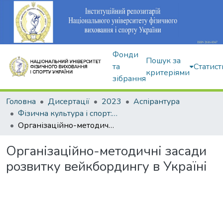
Фонди
Пошук за
та
Статист
критеріями
зібрання
Головна
Дисертації
2023
Аспірантура
Фізична культура і спорт: 017
Організаційно-методичні засади розвитку вейкбордингу в Україні
Організаційно-методичні засади
розвитку вейкбордингу в Україні