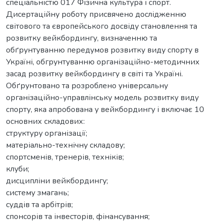
спеціальністю 017 Фізична культура і спорт.
Дисертаційну роботу присвячено дослідженню
світового та європейського досвіду становлення та
розвитку вейкбордингу, визначенню та
обґрунтуванню передумов розвитку виду спорту в
Україні, обгрунтуванню організаційно-методичних
засад розвитку вейкбордингу в світі та Україні.
Обґрунтовано та розроблено універсальну
організаційно-управлінську модель розвитку виду
спорту, яка апробована у вейкбордингу і включає 10
основних складових:
структуру організації;
матеріально-технічну складову;
спортсменів, тренерів, техніків;
клуби;
дисципліни вейкбордингу;
систему змагань;
суддів та арбітрів;
спонсорів та інвесторів, фінансування;