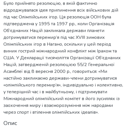
Було прийнято резолюцію, в якій фактично
відроджувалася ідея припинення всіх військових дій
під час Олімпійських ігор. Ця резолюція ООН була
підтверджена у 1995 та 1997 рр., коли Організація
Об’єднаних Націй закликала держави планети
дотримуватися перемир’я під час XVIII зимових
Олімпійських ігор в Нагано, оскільки у цей період
виник гострий міжнародний конфлікт між Іраком та
США. У Декларації тисячоліття Організації Об’єднаних
Націй, затвердженій резолюцією 55/2 Генеральної
Асамблеї від 8 вересня 2000 р., говориться: «Ми
настійно закликаємо держави-члени дотримуватися
«олімпійського перемир’я», індивідуально і колективно,
у теперішній час і в майбутньому, і підтримувати
Міжнародний олімпійський комітет в його зусиллях із
заохочення миру і взаєморозуміння між народами
через спорт і втілення олімпійських ідеалів».
Опис