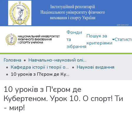
Фонди
Пошук за
та
Статист
критеріями
зібрання
Головна
Навчально-науковий олімпійський інститут
Кафедра історії і теорії олімпійського спорту
Наукові видання
10 уроків з П'єром де Кубертеном. Урок 10. О спорт! Ти - мир!
10 уроків з П'єром де
Кубертеном. Урок 10. О спорт! Ти
- мир!