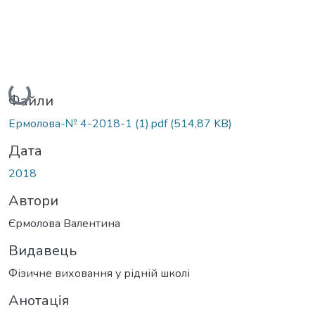
Вантажиться...
Файли
Ермолова-№ 4-2018-1 (1).pdf
(514,87 KB)
Дата
2018
Автори
Єрмолова Валентина
Видавець
Фізичне виховання у рідній школі
Анотація