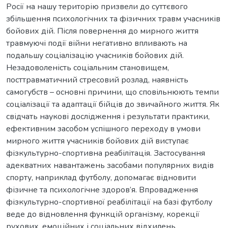
Росії на нашу територію призвели до суттєвого
збільшення психологічних та фізичних травм учасників
бойових дій. Після повернення до мирного життя
травмуючі події війни негативно впливають на
подальшу соціалізацію учасників бойових дій.
Незадоволеність соціальним становищем,
посттравматичний стресовий розлад, наявність
самогубств – основні причини, що сповільнюють темпи
соціалізації та адаптації бійців до звичайного життя. Як
свідчать наукові дослідження і результати практики,
ефективним засобом успішного переходу в умови
мирного життя учасників бойових дій виступає
фізкультурно-спортивна реабілітація. Застосування
адекватних навантажень засобами популярних видів
спорту, наприклад футболу, допомагає відновити
фізичне та психологічне здоров’я. Впровадження
фізкультурно-спортивної реабілітації на базі футболу
веде до відновлення функцій організму, корекції
рухових, емоційних і соціальних відхилень,