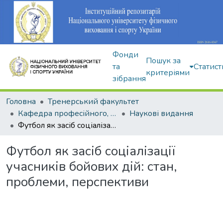
Фонди
Пошук за
та
Статист
критеріями
зібрання
Головна
Тренерський факультет
Кафедра професійного, неолімпійського та адаптивного спорту
Наукові видання
Футбол як засіб соціалізації учасників бойових дій: стан, проблеми, перспективи
Футбол як засіб соціалізації
учасників бойових дій: стан,
проблеми, перспективи