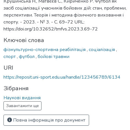
Крушинська Н., Матвєєв С., Кириченко Р. Футбол як
засіб соціалізації учасників бойових дій: стан, проблеми,
перспективи. Теорія і методика фізичного виховання і
спорту. - 2023. - № 3. - С. 69–72 URL:
https://doi.org/10.32652/tmfvs.2023.3.69-72
Ключові слова
фізкультурно-спортивна реабілітація
,
соціалізація
,
спорт
,
футбол
,
бойові травми
URI
https://reposit.uni-sport.edu.ua/handle/123456789/6134
Зібрання
Наукові видання
Завантажити ще
Повна інформація про документ