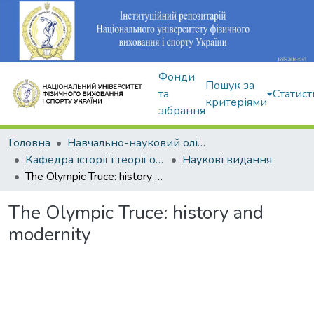
Фонди
Пошук за
та
Статист
критеріями
зібрання
Головна
Навчально-науковий олімпійський інститут
Кафедра історії і теорії олімпійського спорту
Наукові видання
The Olympic Truce: history and modernity
The Olympic Truce: history and
modernity