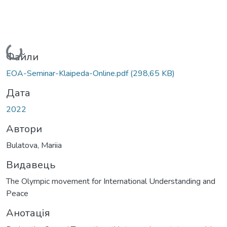
Вантажиться...
Файли
EOA-Seminar-Klaipeda-Online.pdf
(298,65 KB)
Дата
2022
Автори
Bulatova, Mariia
Видавець
The Olympic movement for International Understanding and
Peace
Анотація