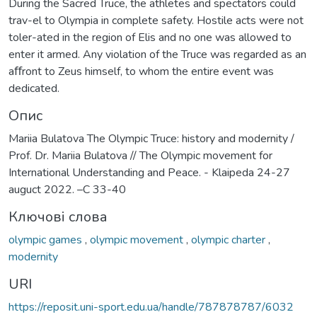
During the Sacred Truce, the athletes and spectators could
trav-el to Olympia in complete safety. Hostile acts were not
toler-ated in the region of Elis and no one was allowed to
enter it armed. Any violation of the Truce was regarded as an
aﬀront to Zeus himself, to whom the entire event was
dedicated.
Опис
Mariia Bulatova The Olympic Truce: history and modernity /
Prof. Dr. Mariia Bulatova // The Olympic movement for
International Understanding and Peace. - Klaipeda 24-27
auguct 2022. –C 33-40
Ключові слова
olympic games
,
olympic movement
,
olympic charter
,
modernity
URI
https://reposit.uni-sport.edu.ua/handle/787878787/6032